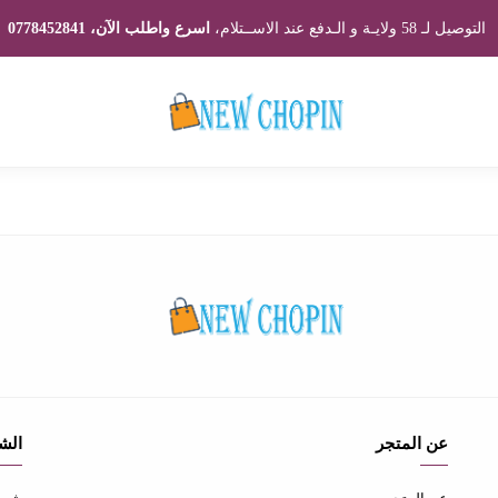
التوصيل لـ 58 ولايـة و الـدفع عند الاســتلام،
اسرع واطلب الآن، 0778452841
عن المتجر
الش